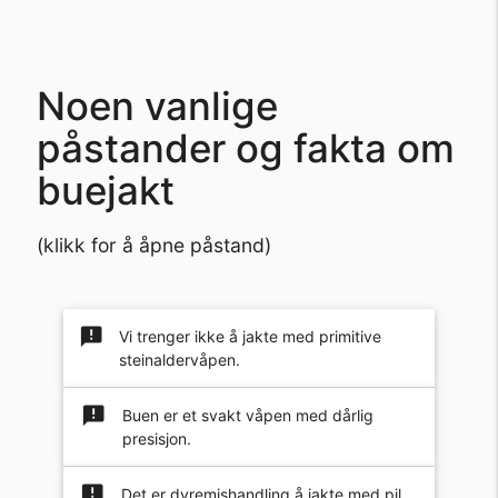
Noen vanlige
påstander og fakta om
buejakt
(klikk for å åpne påstand)
announcement
Vi trenger ikke å jakte med primitive
steinaldervåpen.
announcement
Buen er et svakt våpen med dårlig
presisjon.
announcement
Det er dyremishandling å jakte med pil