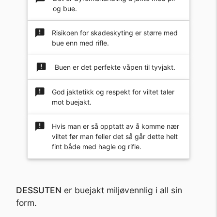
og bue.
announcement
Risikoen for skadeskyting er større med
bue enn med rifle.
announcement
Buen er det perfekte våpen til tyvjakt.
announcement
God jaktetikk og respekt for viltet taler
mot buejakt.
announcement
Hvis man er så opptatt av å komme nær
viltet før man feller det så går dette helt
fint både med hagle og rifle.
DESSUTEN
er buejakt miljøvennlig i all sin
form.